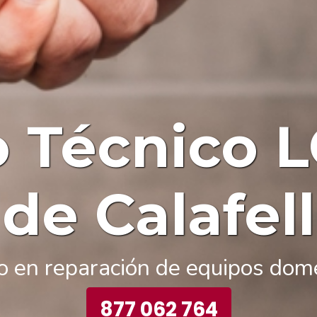
o Técnico 
de Calafell
to en reparación de equipos dom
877 062 764